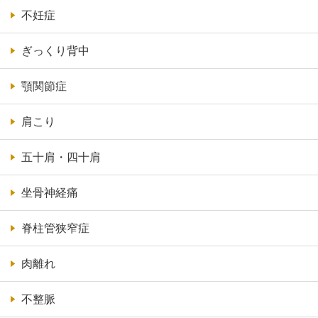
不妊症
ぎっくり背中
顎関節症
肩こり
五十肩・四十肩
坐骨神経痛
脊柱管狭窄症
肉離れ
不整脈