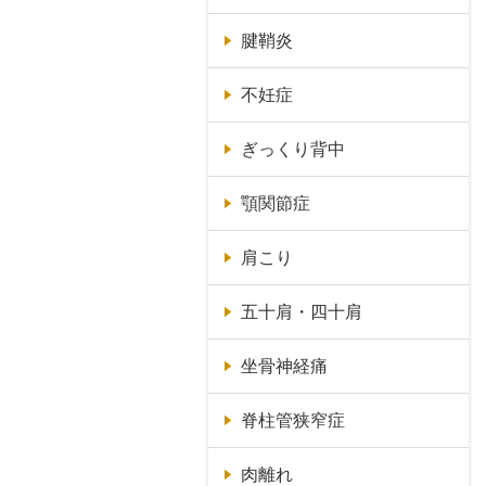
腱鞘炎
不妊症
ぎっくり背中
顎関節症
肩こり
五十肩・四十肩
坐骨神経痛
脊柱管狭窄症
肉離れ