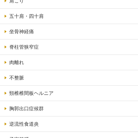
肩こり
五十肩・四十肩
坐骨神経痛
脊柱管狭窄症
肉離れ
不整脈
頸椎椎間板ヘルニア
胸郭出口症候群
逆流性食道炎