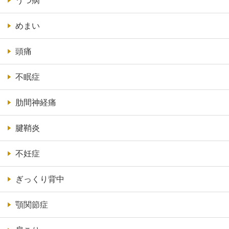
うつ病
めまい
頭痛
不眠症
肋間神経痛
腱鞘炎
不妊症
ぎっくり背中
顎関節症