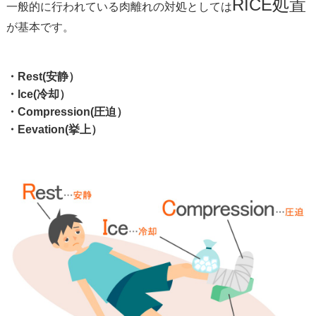
RICE
処置
一般的に行われている肉離れの対処としては
が基本です。
・Rest(安静）
・lce(冷却）
・Compression(圧迫）
・Eevation(挙上）