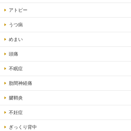
アトピー
うつ病
めまい
頭痛
不眠症
肋間神経痛
腱鞘炎
不妊症
ぎっくり背中