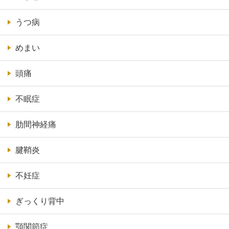
うつ病
めまい
頭痛
不眠症
肋間神経痛
腱鞘炎
不妊症
ぎっくり背中
顎関節症