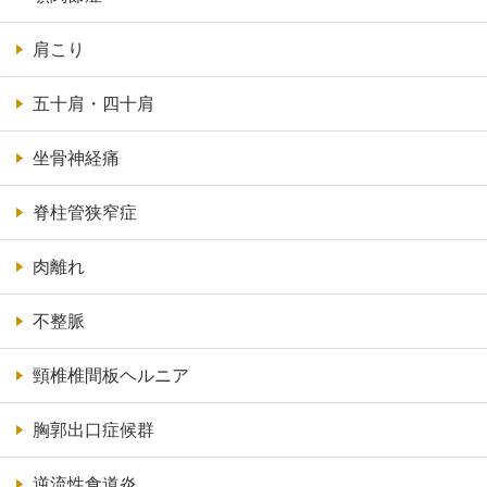
肩こり
五十肩・四十肩
坐骨神経痛
脊柱管狭窄症
肉離れ
不整脈
頸椎椎間板ヘルニア
胸郭出口症候群
逆流性食道炎