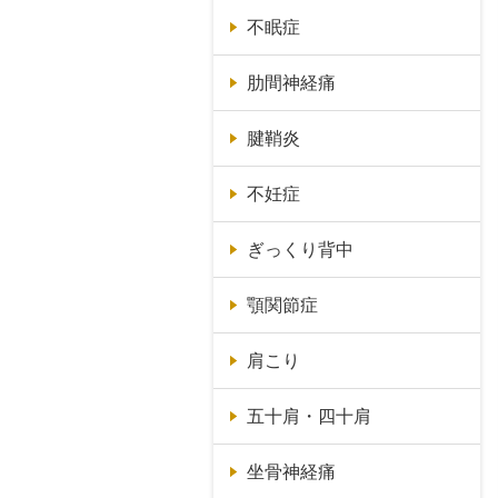
不眠症
肋間神経痛
腱鞘炎
不妊症
ぎっくり背中
顎関節症
肩こり
五十肩・四十肩
坐骨神経痛